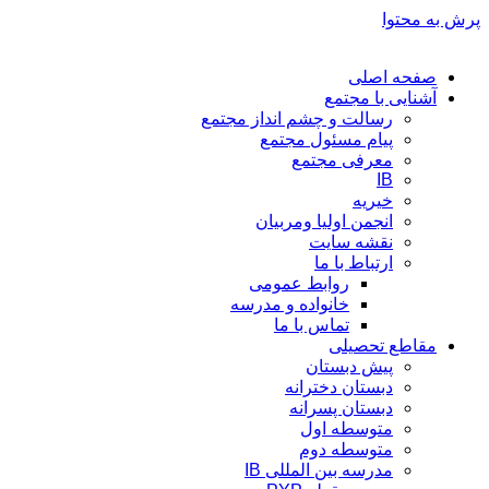
پرش به محتوا
صفحه اصلی
آشنایی با مجتمع
رسالت و چشم انداز مجتمع
پیام مسئول مجتمع
معرفی مجتمع
IB
خیریه
انجمن اولیا ومربیان
نقشه سایت
ارتباط با ما
روابط عمومی
خانواده و مدرسه
تماس با ما
مقاطع تحصیلی
پیش دبستان
دبستان دخترانه
دبستان پسرانه
متوسطه اول
متوسطه دوم
مدرسه بین المللی IB