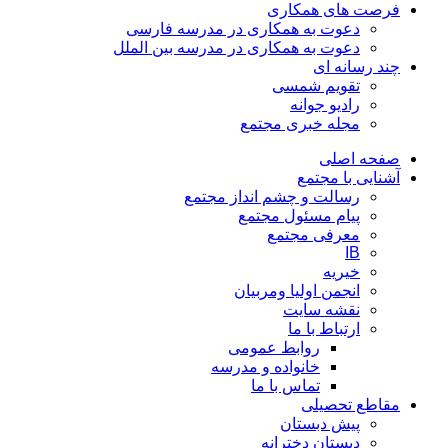
فرصت های همکاری
دعوت به همکاری در مدرسه فارسی
دعوت به همکاری در مدرسه بین الملل
چند رسانه ای
تقویم شمسی
رادیو جوانه
مجله خبری مجتمع
صفحه اصلی
آشنایی با مجتمع
رسالت و چشم انداز مجتمع
پیام مسئول مجتمع
معرفی مجتمع
IB
خیریه
انجمن اولیا ومربیان
نقشه سایت
ارتباط با ما
روابط عمومی
خانواده و مدرسه
تماس با ما
مقاطع تحصیلی
پیش دبستان
دبستان دخترانه