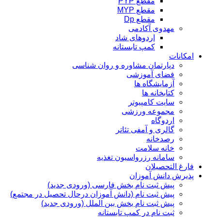
مقطع PYP
مقطع MYP
مقطع Dp
مهدوی آکادمی
اردوهای شاد
کمپ تابستانه
امکانات
دپارتمان مشاوره و روان شناسی
فضای آموزشی
آزمایشگاه ها
کتابخانه ها
سایت کامپیوتر
مجموعه ورزشی
اردوگاه
گالری و آمفی تئاتر
رصدخانه
خانه سلامت
سامانه رزرواسیون تغذیه
فارغ التحصیلان
پذیرش دانش آموزان
پیش ثبت نام بخش فارسی (ورودی جدید)
پیش ثبت نام (دانش آموزان درحال تحصیل در مجتمع)
پیش ثبت نام بخش بین الملل (ورودی جدید)
ثبت نام در کمپ تابستانه