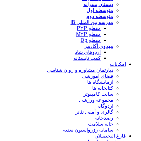
دبستان پسرانه
متوسطه اول
متوسطه دوم
مدرسه بین المللی IB
مقطع PYP
مقطع MYP
مقطع Dp
مهدوی آکادمی
اردوهای شاد
کمپ تابستانه
امکانات
دپارتمان مشاوره و روان شناسی
فضای آموزشی
آزمایشگاه ها
کتابخانه ها
سایت کامپیوتر
مجموعه ورزشی
اردوگاه
گالری و آمفی تئاتر
رصدخانه
خانه سلامت
سامانه رزرواسیون تغذیه
فارغ التحصیلان