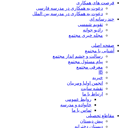
فرصت های همکاری
دعوت به همکاری در مدرسه فارسی
دعوت به همکاری در مدرسه بین الملل
چند رسانه ای
تقویم شمسی
رادیو جوانه
مجله خبری مجتمع
صفحه اصلی
آشنایی با مجتمع
رسالت و چشم انداز مجتمع
پیام مسئول مجتمع
معرفی مجتمع
IB
خیریه
انجمن اولیا ومربیان
نقشه سایت
ارتباط با ما
روابط عمومی
خانواده و مدرسه
تماس با ما
مقاطع تحصیلی
پیش دبستان
دبستان دخترانه