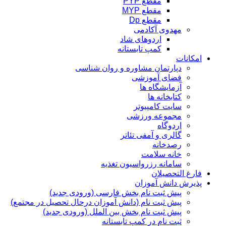
مقطع PYP
مقطع MYP
مقطع Dp
مهدوی آکادمی
اردوهای شاد
کمپ تابستانه
امکانات
دپارتمان مشاوره و روان شناسی
فضای آموزشی
آزمایشگاه ها
کتابخانه ها
سایت کامپیوتر
مجموعه ورزشی
اردوگاه
گالری و آمفی تئاتر
رصدخانه
خانه سلامت
سامانه رزرواسیون تغذیه
فارغ التحصیلان
پذیرش دانش آموزان
پیش ثبت نام بخش فارسی (ورودی جدید)
پیش ثبت نام (دانش آموزان درحال تحصیل در مجتمع)
پیش ثبت نام بخش بین الملل (ورودی جدید)
ثبت نام در کمپ تابستانه