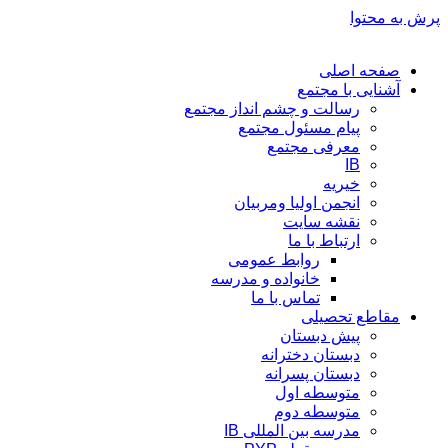
پرش به محتوا
صفحه اصلی
آشنایی با مجتمع
رسالت و چشم انداز مجتمع
پیام مسئول مجتمع
معرفی مجتمع
IB
خیریه
انجمن اولیا ومربیان
نقشه سایت
ارتباط با ما
روابط عمومی
خانواده و مدرسه
تماس با ما
مقاطع تحصیلی
پیش دبستان
دبستان دخترانه
دبستان پسرانه
متوسطه اول
متوسطه دوم
مدرسه بین المللی IB