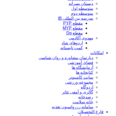
دبستان پسرانه
متوسطه اول
متوسطه دوم
مدرسه بین المللی IB
مقطع PYP
مقطع MYP
مقطع Dp
مهدوی آکادمی
اردوهای شاد
کمپ تابستانه
امکانات
دپارتمان مشاوره و روان شناسی
فضای آموزشی
آزمایشگاه ها
کتابخانه ها
سایت کامپیوتر
مجموعه ورزشی
اردوگاه
گالری و آمفی تئاتر
رصدخانه
خانه سلامت
سامانه رزرواسیون تغذیه
فارغ التحصیلان