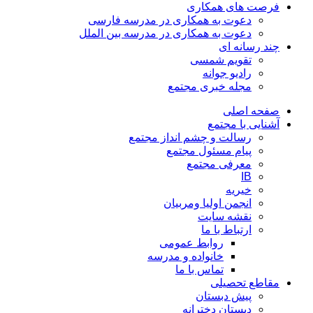
فرصت های همکاری
دعوت به همکاری در مدرسه فارسی
دعوت به همکاری در مدرسه بین الملل
چند رسانه ای
تقویم شمسی
رادیو جوانه
مجله خبری مجتمع
صفحه اصلی
آشنایی با مجتمع
رسالت و چشم انداز مجتمع
پیام مسئول مجتمع
معرفی مجتمع
IB
خیریه
انجمن اولیا ومربیان
نقشه سایت
ارتباط با ما
روابط عمومی
خانواده و مدرسه
تماس با ما
مقاطع تحصیلی
پیش دبستان
دبستان دخترانه