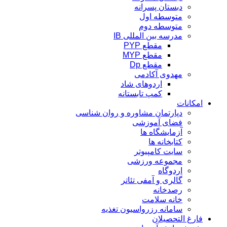
دبستان پسرانه
متوسطه اول
متوسطه دوم
مدرسه بین المللی IB
مقطع PYP
مقطع MYP
مقطع Dp
مهدوی آکادمی
اردوهای شاد
کمپ تابستانه
امکانات
دپارتمان مشاوره و روان شناسی
فضای آموزشی
آزمایشگاه ها
کتابخانه ها
سایت کامپیوتر
مجموعه ورزشی
اردوگاه
گالری و آمفی تئاتر
رصدخانه
خانه سلامت
سامانه رزرواسیون تغذیه
فارغ التحصیلان