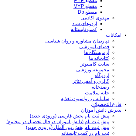
مقطع PYP
مقطع MYP
مقطع Dp
مهدوی آکادمی
اردوهای شاد
کمپ تابستانه
امکانات
دپارتمان مشاوره و روان شناسی
فضای آموزشی
آزمایشگاه ها
کتابخانه ها
سایت کامپیوتر
مجموعه ورزشی
اردوگاه
گالری و آمفی تئاتر
رصدخانه
خانه سلامت
سامانه رزرواسیون تغذیه
فارغ التحصیلان
پذیرش دانش آموزان
پیش ثبت نام بخش فارسی (ورودی جدید)
پیش ثبت نام (دانش آموزان درحال تحصیل در مجتمع)
پیش ثبت نام بخش بین الملل (ورودی جدید)
ثبت نام در کمپ تابستانه