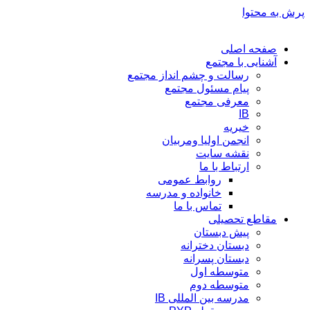
پرش به محتوا
صفحه اصلی
آشنایی با مجتمع
رسالت و چشم انداز مجتمع
پیام مسئول مجتمع
معرفی مجتمع
IB
خیریه
انجمن اولیا ومربیان
نقشه سایت
ارتباط با ما
روابط عمومی
خانواده و مدرسه
تماس با ما
مقاطع تحصیلی
پیش دبستان
دبستان دخترانه
دبستان پسرانه
متوسطه اول
متوسطه دوم
مدرسه بین المللی IB