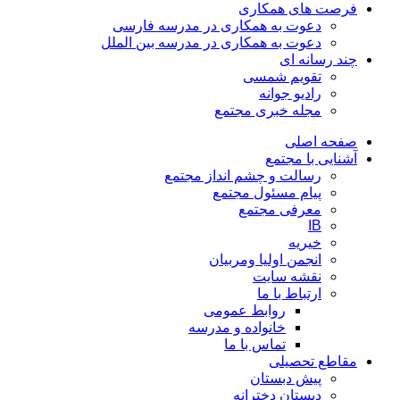
فرصت های همکاری
دعوت به همکاری در مدرسه فارسی
دعوت به همکاری در مدرسه بین الملل
چند رسانه ای
تقویم شمسی
رادیو جوانه
مجله خبری مجتمع
صفحه اصلی
آشنایی با مجتمع
رسالت و چشم انداز مجتمع
پیام مسئول مجتمع
معرفی مجتمع
IB
خیریه
انجمن اولیا ومربیان
نقشه سایت
ارتباط با ما
روابط عمومی
خانواده و مدرسه
تماس با ما
مقاطع تحصیلی
پیش دبستان
دبستان دخترانه