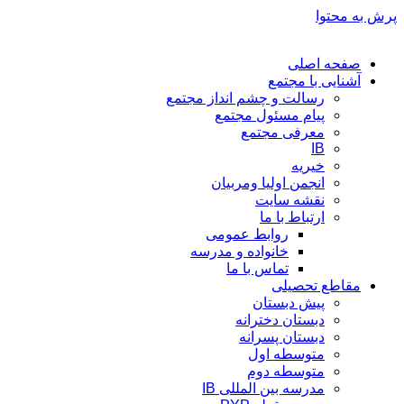
پرش به محتوا
صفحه اصلی
آشنایی با مجتمع
رسالت و چشم انداز مجتمع
پیام مسئول مجتمع
معرفی مجتمع
IB
خیریه
انجمن اولیا ومربیان
نقشه سایت
ارتباط با ما
روابط عمومی
خانواده و مدرسه
تماس با ما
مقاطع تحصیلی
پیش دبستان
دبستان دخترانه
دبستان پسرانه
متوسطه اول
متوسطه دوم
مدرسه بین المللی IB