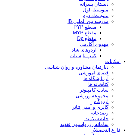
دبستان پسرانه
متوسطه اول
متوسطه دوم
مدرسه بین المللی IB
مقطع PYP
مقطع MYP
مقطع Dp
مهدوی آکادمی
اردوهای شاد
کمپ تابستانه
امکانات
دپارتمان مشاوره و روان شناسی
فضای آموزشی
آزمایشگاه ها
کتابخانه ها
سایت کامپیوتر
مجموعه ورزشی
اردوگاه
گالری و آمفی تئاتر
رصدخانه
خانه سلامت
سامانه رزرواسیون تغذیه
فارغ التحصیلان