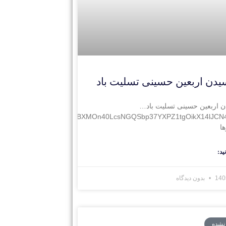
یدن اربعین حسینی تسلیت باد
ن اربعین حسینی تسلیت باد…
Wyl65/ERlonvo23M/origin_fNBXMOn40LcsNGQSbp37YXPZ1tgOikX14lJC
ا
ید:
بدون دیدگاه
 نشده