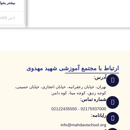
بیشتر بخوان
2 تیر 1405
ارتباط با مجتمع آموزشی شهید مهدوی
آدرس:
تهران، خیابان زعفرانیه، خیابان اعجازی، خیابان حسینی،
کوچه زنبق، کوچه مینا، کوه دامن
شماره تماس:
02175937000 - 02122435550
رایانامه:
info@mahdavischool.org