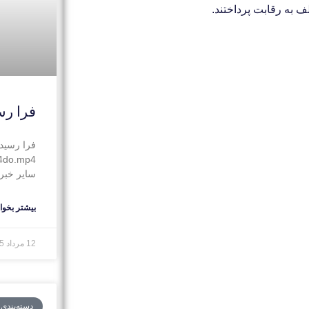
فرا رس
فرا رسید
N4do.mp4
سایر خبره
بیشتر بخوان
12 مرداد 1405
دسته‌بندی