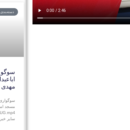
دسته‌بندی
سوگوا
اباعبد
مهدی 
سوگواری 
مسجد اما
88UG.mp4
سایر خبره