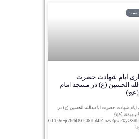
 نشده
ری ایام شهادت حضرت
الله الحسین (ع) در مسجد امام
(عج)
ایام شهادت حضرت اباعبدالله الحسین (ع) در
م مهدی (عج)
dWyl65/lDWgyBnj7J/origin_GrT1l0nFjr784iDGH09BbkbZmzv2pUl20yOX
ا