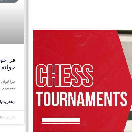
فراخوا
جوانه
فراخوان 
صوتی را د
بیشتر بخوان
10 تیر 1405