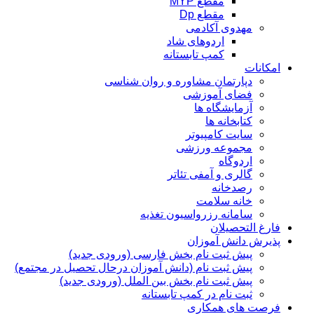
مقطع MYP
مقطع Dp
مهدوی آکادمی
اردوهای شاد
کمپ تابستانه
امکانات
دپارتمان مشاوره و روان شناسی
فضای آموزشی
آزمایشگاه ها
کتابخانه ها
سایت کامپیوتر
مجموعه ورزشی
اردوگاه
گالری و آمفی تئاتر
رصدخانه
خانه سلامت
سامانه رزرواسیون تغذیه
فارغ التحصیلان
پذیرش دانش آموزان
پیش ثبت نام بخش فارسی (ورودی جدید)
پیش ثبت نام (دانش آموزان درحال تحصیل در مجتمع)
پیش ثبت نام بخش بین الملل (ورودی جدید)
ثبت نام در کمپ تابستانه
فرصت های همکاری