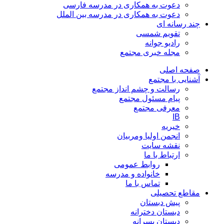
دعوت به همکاری در مدرسه فارسی
دعوت به همکاری در مدرسه بین الملل
چند رسانه ای
تقویم شمسی
رادیو جوانه
مجله خبری مجتمع
صفحه اصلی
آشنایی با مجتمع
رسالت و چشم انداز مجتمع
پیام مسئول مجتمع
معرفی مجتمع
IB
خیریه
انجمن اولیا ومربیان
نقشه سایت
ارتباط با ما
روابط عمومی
خانواده و مدرسه
تماس با ما
مقاطع تحصیلی
پیش دبستان
دبستان دخترانه
دبستان پسرانه