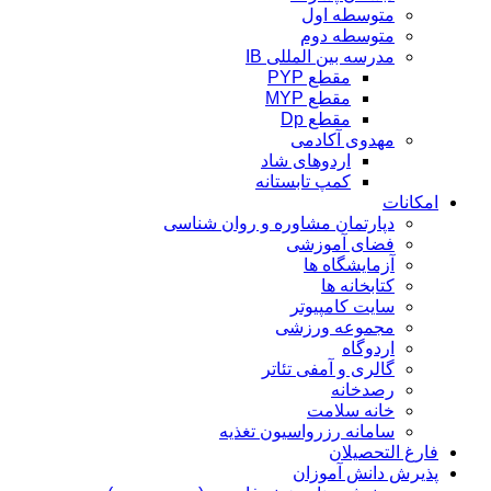
متوسطه اول
متوسطه دوم
مدرسه بین المللی IB
مقطع PYP
مقطع MYP
مقطع Dp
مهدوی آکادمی
اردوهای شاد
کمپ تابستانه
امکانات
دپارتمان مشاوره و روان شناسی
فضای آموزشی
آزمایشگاه ها
کتابخانه ها
سایت کامپیوتر
مجموعه ورزشی
اردوگاه
گالری و آمفی تئاتر
رصدخانه
خانه سلامت
سامانه رزرواسیون تغذیه
فارغ التحصیلان
پذیرش دانش آموزان