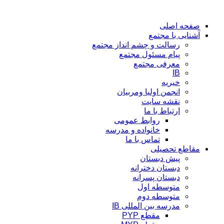
پرش
به
صفحه اصلی
محتوا
آشنایی با مجتمع
رسالت و چشم انداز مجتمع
پیام مسئول مجتمع
معرفی مجتمع
IB
خیریه
انجمن اولیا ومربیان
نقشه سایت
ارتباط با ما
روابط عمومی
خانواده و مدرسه
تماس با ما
مقاطع تحصیلی
پیش دبستان
دبستان دخترانه
دبستان پسرانه
متوسطه اول
متوسطه دوم
مدرسه بین المللی IB
مقطع PYP