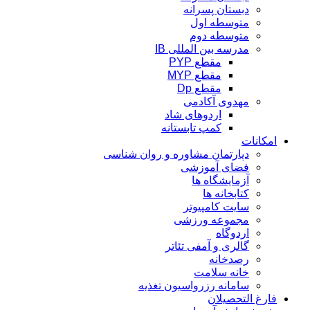
دبستان پسرانه
متوسطه اول
متوسطه دوم
مدرسه بین المللی IB
مقطع PYP
مقطع MYP
مقطع Dp
مهدوی آکادمی
اردوهای شاد
کمپ تابستانه
امکانات
دپارتمان مشاوره و روان شناسی
فضای آموزشی
آزمایشگاه ها
کتابخانه ها
سایت کامپیوتر
مجموعه ورزشی
اردوگاه
گالری و آمفی تئاتر
رصدخانه
خانه سلامت
سامانه رزرواسیون تغذیه
فارغ التحصیلان