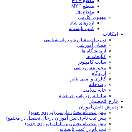
مقطع PYP
مقطع MYP
مقطع Dp
مهدوی آکادمی
اردوهای شاد
کمپ تابستانه
امکانات
دپارتمان مشاوره و روان شناسی
فضای آموزشی
آزمایشگاه ها
کتابخانه ها
سایت کامپیوتر
مجموعه ورزشی
اردوگاه
گالری و آمفی تئاتر
رصدخانه
خانه سلامت
سامانه رزرواسیون تغذیه
فارغ التحصیلان
پذیرش دانش آموزان
پیش ثبت نام بخش فارسی (ورودی جدید)
پیش ثبت نام (دانش آموزان درحال تحصیل در مجتمع)
پیش ثبت نام بخش بین الملل (ورودی جدید)
ثبت نام در کمپ تابستانه