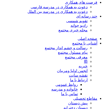
فرصت های همکاری
دعوت به همکاری در مدرسه فارسی
دعوت به همکاری در مدرسه بین الملل
چند رسانه ای
تقویم شمسی
رادیو جوانه
مجله خبری مجتمع
صفحه اصلی
آشنایی با مجتمع
رسالت و چشم انداز مجتمع
پیام مسئول مجتمع
معرفی مجتمع
IB
خیریه
انجمن اولیا ومربیان
نقشه سایت
ارتباط با ما
روابط عمومی
خانواده و مدرسه
تماس با ما
مقاطع تحصیلی
پیش دبستان
دبستان دخترانه