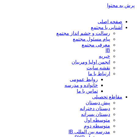
پرش به محتوا
صفحه اصلی
آشنایی با مجتمع
رسالت و چشم انداز مجتمع
پیام مسئول مجتمع
معرفی مجتمع
IB
خیریه
انجمن اولیا ومربیان
نقشه سایت
ارتباط با ما
روابط عمومی
خانواده و مدرسه
تماس با ما
مقاطع تحصیلی
پیش دبستان
دبستان دخترانه
دبستان پسرانه
متوسطه اول
متوسطه دوم
مدرسه بین المللی IB