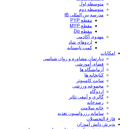
متوسطه اول
متوسطه دوم
مدرسه بین المللی IB
مقطع PYP
مقطع MYP
مقطع Dp
مهدوی آکادمی
اردوهای شاد
کمپ تابستانه
امکانات
دپارتمان مشاوره و روان شناسی
فضای آموزشی
آزمایشگاه ها
کتابخانه ها
سایت کامپیوتر
مجموعه ورزشی
اردوگاه
گالری و آمفی تئاتر
رصدخانه
خانه سلامت
سامانه رزرواسیون تغذیه
فارغ التحصیلان
پذیرش دانش آموزان