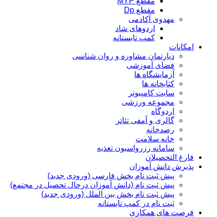
مقطع MYP
مقطع Dp
مهدوی آکادمی
اردوهای شاد
کمپ تابستانه
امکانات
دپارتمان مشاوره و روان شناسی
فضای آموزشی
آزمایشگاه ها
کتابخانه ها
سایت کامپیوتر
مجموعه ورزشی
اردوگاه
گالری و آمفی تئاتر
رصدخانه
خانه سلامت
سامانه رزرواسیون تغذیه
فارغ التحصیلان
پذیرش دانش آموزان
پیش ثبت نام بخش فارسی (ورودی جدید)
پیش ثبت نام (دانش آموزان درحال تحصیل در مجتمع)
پیش ثبت نام بخش بین الملل (ورودی جدید)
ثبت نام در کمپ تابستانه
فرصت های همکاری