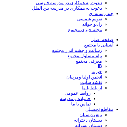
دعوت به همکاری در مدرسه فارسی
دعوت به همکاری در مدرسه بین الملل
چند رسانه ای
تقویم شمسی
رادیو جوانه
مجله خبری مجتمع
صفحه اصلی
آشنایی با مجتمع
رسالت و چشم انداز مجتمع
پیام مسئول مجتمع
معرفی مجتمع
IB
خیریه
انجمن اولیا ومربیان
نقشه سایت
ارتباط با ما
روابط عمومی
خانواده و مدرسه
تماس با ما
مقاطع تحصیلی
پیش دبستان
دبستان دخترانه
دبستان پسرانه