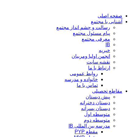
پرش
به
صفحه اصلی
محتوا
آشنایی با مجتمع
رسالت و چشم انداز مجتمع
پیام مسئول مجتمع
معرفی مجتمع
IB
خیریه
انجمن اولیا ومربیان
نقشه سایت
ارتباط با ما
روابط عمومی
خانواده و مدرسه
تماس با ما
مقاطع تحصیلی
پیش دبستان
دبستان دخترانه
دبستان پسرانه
متوسطه اول
متوسطه دوم
مدرسه بین المللی IB
مقطع PYP