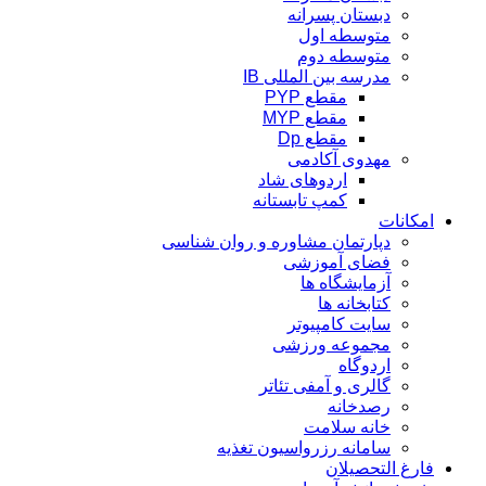
دبستان پسرانه
متوسطه اول
متوسطه دوم
مدرسه بین المللی IB
مقطع PYP
مقطع MYP
مقطع Dp
مهدوی آکادمی
اردوهای شاد
کمپ تابستانه
امکانات
دپارتمان مشاوره و روان شناسی
فضای آموزشی
آزمایشگاه ها
کتابخانه ها
سایت کامپیوتر
مجموعه ورزشی
اردوگاه
گالری و آمفی تئاتر
رصدخانه
خانه سلامت
سامانه رزرواسیون تغذیه
فارغ التحصیلان