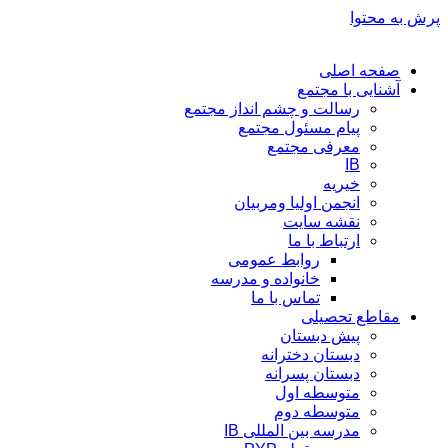
پرش به محتوا
صفحه اصلی
آشنایی با مجتمع
رسالت و چشم انداز مجتمع
پیام مسئول مجتمع
معرفی مجتمع
IB
خیریه
انجمن اولیا ومربیان
نقشه سایت
ارتباط با ما
روابط عمومی
خانواده و مدرسه
تماس با ما
مقاطع تحصیلی
پیش دبستان
دبستان دخترانه
دبستان پسرانه
متوسطه اول
متوسطه دوم
مدرسه بین المللی IB