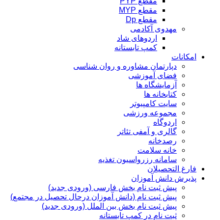
مقطع PYP
مقطع MYP
مقطع Dp
مهدوی آکادمی
اردوهای شاد
کمپ تابستانه
امکانات
دپارتمان مشاوره و روان شناسی
فضای آموزشی
آزمایشگاه ها
کتابخانه ها
سایت کامپیوتر
مجموعه ورزشی
اردوگاه
گالری و آمفی تئاتر
رصدخانه
خانه سلامت
سامانه رزرواسیون تغذیه
فارغ التحصیلان
پذیرش دانش آموزان
پیش ثبت نام بخش فارسی (ورودی جدید)
پیش ثبت نام (دانش آموزان درحال تحصیل در مجتمع)
پیش ثبت نام بخش بین الملل (ورودی جدید)
ثبت نام در کمپ تابستانه