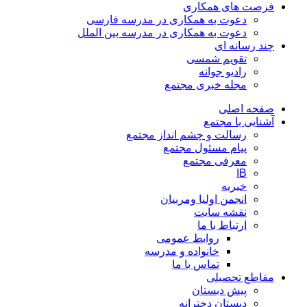
فرصت های همکاری
دعوت به همکاری در مدرسه فارسی
دعوت به همکاری در مدرسه بین الملل
چند رسانه ای
تقویم شمسی
رادیو جوانه
مجله خبری مجتمع
صفحه اصلی
آشنایی با مجتمع
رسالت و چشم انداز مجتمع
پیام مسئول مجتمع
معرفی مجتمع
IB
خیریه
انجمن اولیا ومربیان
نقشه سایت
ارتباط با ما
روابط عمومی
خانواده و مدرسه
تماس با ما
مقاطع تحصیلی
پیش دبستان
دبستان دخترانه