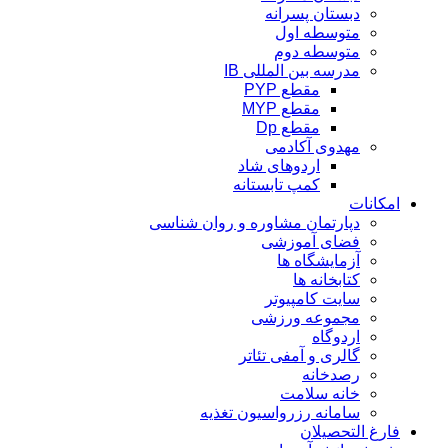
دبستان پسرانه
متوسطه اول
متوسطه دوم
مدرسه بین المللی IB
مقطع PYP
مقطع MYP
مقطع Dp
مهدوی آکادمی
اردوهای شاد
کمپ تابستانه
امکانات
دپارتمان مشاوره و روان شناسی
فضای آموزشی
آزمایشگاه ها
کتابخانه ها
سایت کامپیوتر
مجموعه ورزشی
اردوگاه
گالری و آمفی تئاتر
رصدخانه
خانه سلامت
سامانه رزرواسیون تغذیه
فارغ التحصیلان