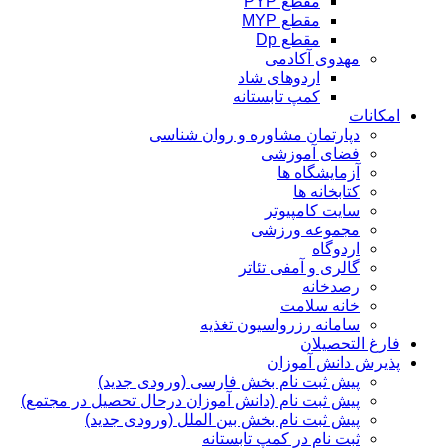
مقطع PYP
مقطع MYP
مقطع Dp
مهدوی آکادمی
اردوهای شاد
کمپ تابستانه
امکانات
دپارتمان مشاوره و روان شناسی
فضای آموزشی
آزمایشگاه ها
کتابخانه ها
سایت کامپیوتر
مجموعه ورزشی
اردوگاه
گالری و آمفی تئاتر
رصدخانه
خانه سلامت
سامانه رزرواسیون تغذیه
فارغ التحصیلان
پذیرش دانش آموزان
پیش ثبت نام بخش فارسی (ورودی جدید)
پیش ثبت نام (دانش آموزان درحال تحصیل در مجتمع)
پیش ثبت نام بخش بین الملل (ورودی جدید)
ثبت نام در کمپ تابستانه