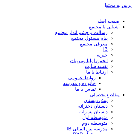
پرش به محتوا
صفحه اصلی
آشنایی با مجتمع
رسالت و چشم انداز مجتمع
پیام مسئول مجتمع
معرفی مجتمع
IB
خیریه
انجمن اولیا ومربیان
نقشه سایت
ارتباط با ما
روابط عمومی
خانواده و مدرسه
تماس با ما
مقاطع تحصیلی
پیش دبستان
دبستان دخترانه
دبستان پسرانه
متوسطه اول
متوسطه دوم
مدرسه بین المللی IB