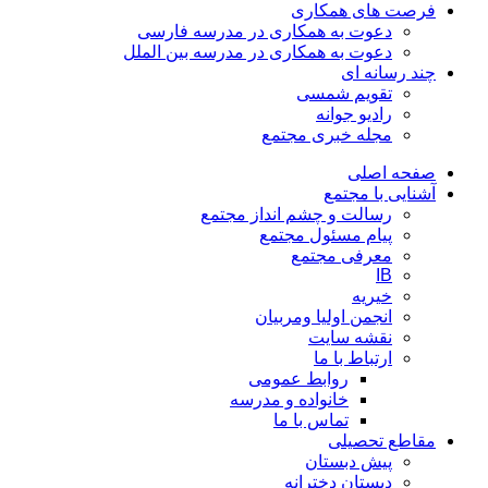
فرصت های همکاری
دعوت به همکاری در مدرسه فارسی
دعوت به همکاری در مدرسه بین الملل
چند رسانه ای
تقویم شمسی
رادیو جوانه
مجله خبری مجتمع
صفحه اصلی
آشنایی با مجتمع
رسالت و چشم انداز مجتمع
پیام مسئول مجتمع
معرفی مجتمع
IB
خیریه
انجمن اولیا ومربیان
نقشه سایت
ارتباط با ما
روابط عمومی
خانواده و مدرسه
تماس با ما
مقاطع تحصیلی
پیش دبستان
دبستان دخترانه