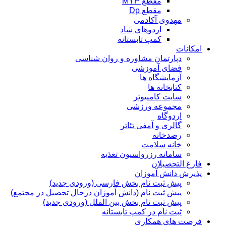
مقطع MYP
مقطع Dp
مهدوی آکادمی
اردوهای شاد
کمپ تابستانه
امکانات
دپارتمان مشاوره و روان شناسی
فضای آموزشی
آزمایشگاه ها
کتابخانه ها
سایت کامپیوتر
مجموعه ورزشی
اردوگاه
گالری و آمفی تئاتر
رصدخانه
خانه سلامت
سامانه رزرواسیون تغذیه
فارغ التحصیلان
پذیرش دانش آموزان
پیش ثبت نام بخش فارسی (ورودی جدید)
پیش ثبت نام (دانش آموزان درحال تحصیل در مجتمع)
پیش ثبت نام بخش بین الملل (ورودی جدید)
ثبت نام در کمپ تابستانه
فرصت های همکاری