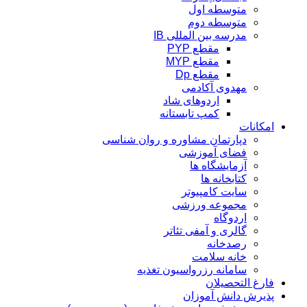
متوسطه اول
متوسطه دوم
مدرسه بین المللی IB
مقطع PYP
مقطع MYP
مقطع Dp
مهدوی آکادمی
اردوهای شاد
کمپ تابستانه
امکانات
دپارتمان مشاوره و روان شناسی
فضای آموزشی
آزمایشگاه ها
کتابخانه ها
سایت کامپیوتر
مجموعه ورزشی
اردوگاه
گالری و آمفی تئاتر
رصدخانه
خانه سلامت
سامانه رزرواسیون تغذیه
فارغ التحصیلان
پذیرش دانش آموزان