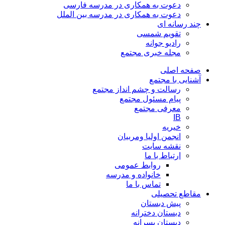
دعوت به همکاری در مدرسه فارسی
دعوت به همکاری در مدرسه بین الملل
چند رسانه ای
تقویم شمسی
رادیو جوانه
مجله خبری مجتمع
صفحه اصلی
آشنایی با مجتمع
رسالت و چشم انداز مجتمع
پیام مسئول مجتمع
معرفی مجتمع
IB
خیریه
انجمن اولیا ومربیان
نقشه سایت
ارتباط با ما
روابط عمومی
خانواده و مدرسه
تماس با ما
مقاطع تحصیلی
پیش دبستان
دبستان دخترانه
دبستان پسرانه