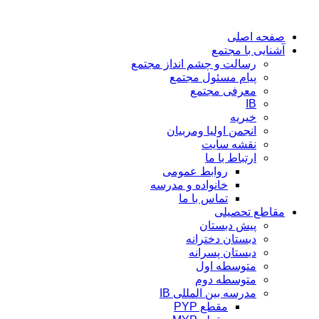
پرش
به
صفحه اصلی
محتوا
آشنایی با مجتمع
رسالت و چشم انداز مجتمع
پیام مسئول مجتمع
معرفی مجتمع
IB
خیریه
انجمن اولیا ومربیان
نقشه سایت
ارتباط با ما
روابط عمومی
خانواده و مدرسه
تماس با ما
مقاطع تحصیلی
پیش دبستان
دبستان دخترانه
دبستان پسرانه
متوسطه اول
متوسطه دوم
مدرسه بین المللی IB
مقطع PYP