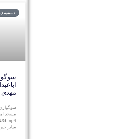
دسته‌بندی
سوگوا
اباعبد
مهدی 
سوگواری 
مسجد اما
88UG.mp4
سایر خبره