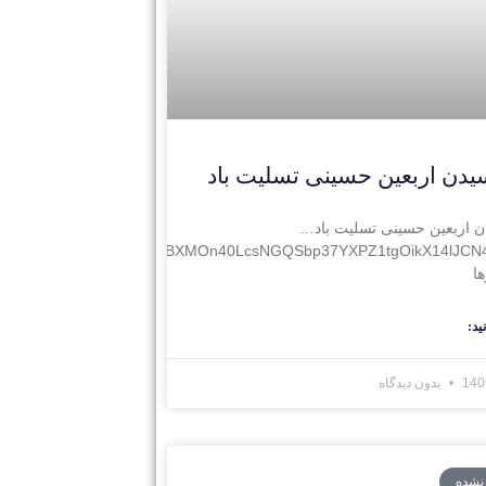
یدن اربعین حسینی تسلیت باد
ن اربعین حسینی تسلیت باد…
Wyl65/ERlonvo23M/origin_fNBXMOn40LcsNGQSbp37YXPZ1tgOikX14lJC
ا
ید:
بدون دیدگاه
 نشده