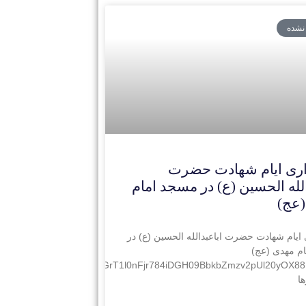
 نشده
ری ایام شهادت حضرت
الله الحسین (ع) در مسجد امام
(عج)
ایام شهادت حضرت اباعبدالله الحسین (ع) در
م مهدی (عج)
dWyl65/lDWgyBnj7J/origin_GrT1l0nFjr784iDGH09BbkbZmzv2pUl20yOX
ا