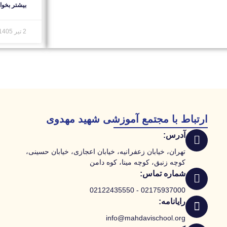
بیشتر بخوان
2 تیر 1405
ارتباط با مجتمع آموزشی شهید مهدوی
آدرس:
تهران، خیابان زعفرانیه، خیابان اعجازی، خیابان حسینی،
کوچه زنبق، کوچه مینا، کوه دامن
شماره تماس:
02175937000 - 02122435550
رایانامه:
info@mahdavischool.org