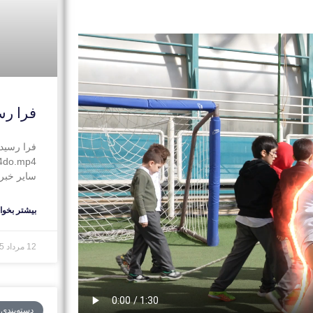
فرا رس
فرا رسید
N4do.mp4
سایر خبره
بیشتر بخوان
12 مرداد 1405
دسته‌بندی