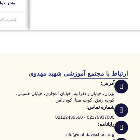
بیشتر بخوان
2 تیر 1405
ارتباط با مجتمع آموزشی شهید مهدوی
آدرس:
تهران، خیابان زعفرانیه، خیابان اعجازی، خیابان حسینی،
کوچه زنبق، کوچه مینا، کوه دامن
شماره تماس:
02175937000 - 02122435550
رایانامه:
info@mahdavischool.org