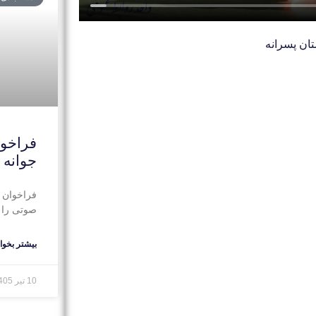
فراخوا
جوانه
فراخوان 
صوتی را د
بیشتر بخوان
10 تیر 1405