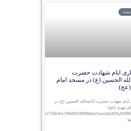
 نشده
ری ایام شهادت حضرت
الله الحسین (ع) در مسجد امام
(عج)
ایام شهادت حضرت اباعبدالله الحسین (ع) در
م مهدی (عج)
dWyl65/lDWgyBnj7J/origin_GrT1l0nFjr784iDGH09BbkbZmzv2pUl20yOX
ا