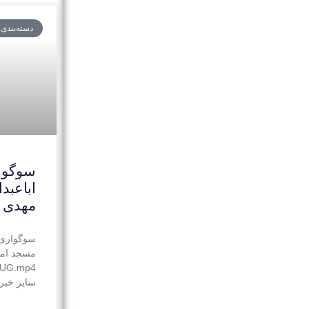
دسته‌بندی
سوگوا
اباعبد
مهدی 
سوگواری 
مسجد اما
88UG.mp4
سایر خبره