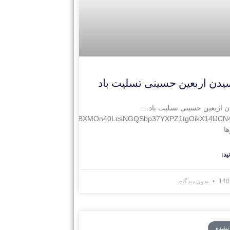
یدن اربعین حسینی تسلیت باد
ن اربعین حسینی تسلیت باد…
Wyl65/ERlonvo23M/origin_fNBXMOn40LcsNGQSbp37YXPZ1tgOikX14lJC
ا
ید:
بدون دیدگاه
 نشده