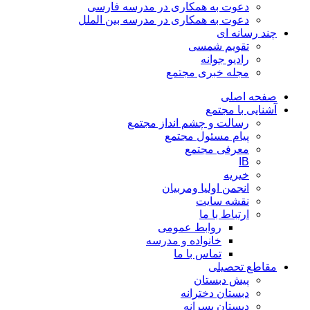
دعوت به همکاری در مدرسه فارسی
دعوت به همکاری در مدرسه بین الملل
چند رسانه ای
تقویم شمسی
رادیو جوانه
مجله خبری مجتمع
صفحه اصلی
آشنایی با مجتمع
رسالت و چشم انداز مجتمع
پیام مسئول مجتمع
معرفی مجتمع
IB
خیریه
انجمن اولیا ومربیان
نقشه سایت
ارتباط با ما
روابط عمومی
خانواده و مدرسه
تماس با ما
مقاطع تحصیلی
پیش دبستان
دبستان دخترانه
دبستان پسرانه