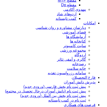
مقطع MYP
مقطع Dp
مهدوی آکادمی
اردوهای شاد
کمپ تابستانه
امکانات
دپارتمان مشاوره و روان شناسی
فضای آموزشی
آزمایشگاه ها
کتابخانه ها
سایت کامپیوتر
مجموعه ورزشی
اردوگاه
گالری و آمفی تئاتر
رصدخانه
خانه سلامت
سامانه رزرواسیون تغذیه
فارغ التحصیلان
پذیرش دانش آموزان
پیش ثبت نام بخش فارسی (ورودی جدید)
پیش ثبت نام (دانش آموزان درحال تحصیل در مجتمع)
پیش ثبت نام بخش بین الملل (ورودی جدید)
ثبت نام در کمپ تابستانه
فرصت های همکاری