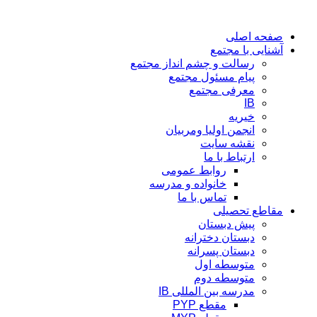
پرش
به
صفحه اصلی
محتوا
آشنایی با مجتمع
رسالت و چشم انداز مجتمع
پیام مسئول مجتمع
معرفی مجتمع
IB
خیریه
انجمن اولیا ومربیان
نقشه سایت
ارتباط با ما
روابط عمومی
خانواده و مدرسه
تماس با ما
مقاطع تحصیلی
پیش دبستان
دبستان دخترانه
دبستان پسرانه
متوسطه اول
متوسطه دوم
مدرسه بین المللی IB
مقطع PYP