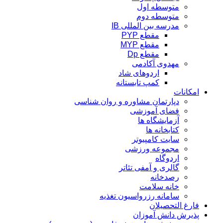
متوسطه اول
متوسطه دوم
مدرسه بین المللی IB
مقطع PYP
مقطع MYP
مقطع Dp
مهدوی آکادمی
اردوهای شاد
کمپ تابستانه
امکانات
دپارتمان مشاوره و روان شناسی
فضای آموزشی
آزمایشگاه ها
کتابخانه ها
سایت کامپیوتر
مجموعه ورزشی
اردوگاه
گالری و آمفی تئاتر
رصدخانه
خانه سلامت
سامانه رزرواسیون تغذیه
فارغ التحصیلان
پذیرش دانش آموزان