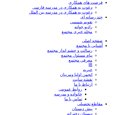
فرصت های همکاری
دعوت به همکاری در مدرسه فارسی
دعوت به همکاری در مدرسه بین الملل
چند رسانه ای
تقویم شمسی
رادیو جوانه
مجله خبری مجتمع
صفحه اصلی
آشنایی با مجتمع
رسالت و چشم انداز مجتمع
پیام مسئول مجتمع
معرفی مجتمع
IB
خیریه
انجمن اولیا ومربیان
نقشه سایت
ارتباط با ما
روابط عمومی
خانواده و مدرسه
تماس با ما
مقاطع تحصیلی
پیش دبستان
دبستان دخترانه