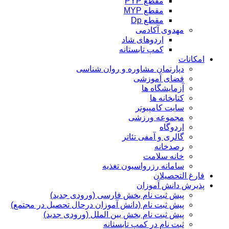
مقطع PYP
مقطع MYP
مقطع Dp
مهدوی آکادمی
اردوهای شاد
کمپ تابستانه
امکانات
دپارتمان مشاوره و روان شناسی
فضای آموزشی
آزمایشگاه ها
کتابخانه ها
سایت کامپیوتر
مجموعه ورزشی
اردوگاه
گالری و آمفی تئاتر
رصدخانه
خانه سلامت
سامانه رزرواسیون تغذیه
فارغ التحصیلان
پذیرش دانش آموزان
پیش ثبت نام بخش فارسی (ورودی جدید)
پیش ثبت نام (دانش آموزان درحال تحصیل در مجتمع)
پیش ثبت نام بخش بین الملل (ورودی جدید)
ثبت نام در کمپ تابستانه