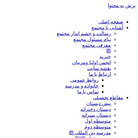
پرش به محتوا
صفحه اصلی
آشنایی با مجتمع
رسالت و چشم انداز مجتمع
پیام مسئول مجتمع
معرفی مجتمع
IB
خیریه
انجمن اولیا ومربیان
نقشه سایت
ارتباط با ما
روابط عمومی
خانواده و مدرسه
تماس با ما
مقاطع تحصیلی
پیش دبستان
دبستان دخترانه
دبستان پسرانه
متوسطه اول
متوسطه دوم
مدرسه بین المللی IB