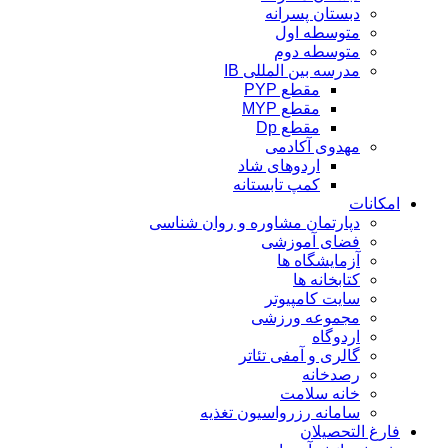
دبستان پسرانه
متوسطه اول
متوسطه دوم
مدرسه بین المللی IB
مقطع PYP
مقطع MYP
مقطع Dp
مهدوی آکادمی
اردوهای شاد
کمپ تابستانه
امکانات
دپارتمان مشاوره و روان شناسی
فضای آموزشی
آزمایشگاه ها
کتابخانه ها
سایت کامپیوتر
مجموعه ورزشی
اردوگاه
گالری و آمفی تئاتر
رصدخانه
خانه سلامت
سامانه رزرواسیون تغذیه
فارغ التحصیلان