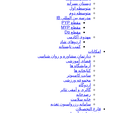
دبستان پسرانه
متوسطه اول
متوسطه دوم
مدرسه بین المللی IB
مقطع PYP
مقطع MYP
مقطع Dp
مهدوی آکادمی
اردوهای شاد
کمپ تابستانه
امکانات
دپارتمان مشاوره و روان شناسی
فضای آموزشی
آزمایشگاه ها
کتابخانه ها
سایت کامپیوتر
مجموعه ورزشی
اردوگاه
گالری و آمفی تئاتر
رصدخانه
خانه سلامت
سامانه رزرواسیون تغذیه
فارغ التحصیلان