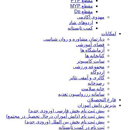
مقطع PYP
مقطع MYP
مقطع Dp
مهدوی آکادمی
اردوهای شاد
کمپ تابستانه
امکانات
دپارتمان مشاوره و روان شناسی
فضای آموزشی
آزمایشگاه ها
کتابخانه ها
سایت کامپیوتر
مجموعه ورزشی
اردوگاه
گالری و آمفی تئاتر
رصدخانه
خانه سلامت
سامانه رزرواسیون تغذیه
فارغ التحصیلان
پذیرش دانش آموزان
پیش ثبت نام بخش فارسی (ورودی جدید)
پیش ثبت نام (دانش آموزان درحال تحصیل در مجتمع)
پیش ثبت نام بخش بین الملل (ورودی جدید)
ثبت نام در کمپ تابستانه