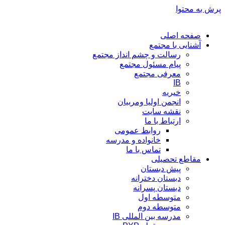
پرش به محتوا
صفحه اصلی
آشنایی با مجتمع
رسالت و چشم انداز مجتمع
پیام مسئول مجتمع
معرفی مجتمع
IB
خیریه
انجمن اولیا ومربیان
نقشه سایت
ارتباط با ما
روابط عمومی
خانواده و مدرسه
تماس با ما
مقاطع تحصیلی
پیش دبستان
دبستان دخترانه
دبستان پسرانه
متوسطه اول
متوسطه دوم
مدرسه بین المللی IB