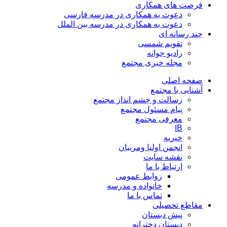
فرصت های همکاری
دعوت به همکاری در مدرسه فارسی
دعوت به همکاری در مدرسه بین الملل
چند رسانه ای
تقویم شمسی
رادیو جوانه
مجله خبری مجتمع
صفحه اصلی
آشنایی با مجتمع
رسالت و چشم انداز مجتمع
پیام مسئول مجتمع
معرفی مجتمع
IB
خیریه
انجمن اولیا ومربیان
نقشه سایت
ارتباط با ما
روابط عمومی
خانواده و مدرسه
تماس با ما
مقاطع تحصیلی
پیش دبستان
دبستان دخترانه