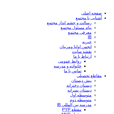
پرش
به
صفحه اصلی
محتوا
آشنایی با مجتمع
رسالت و چشم انداز مجتمع
پیام مسئول مجتمع
معرفی مجتمع
IB
خیریه
انجمن اولیا ومربیان
نقشه سایت
ارتباط با ما
روابط عمومی
خانواده و مدرسه
تماس با ما
مقاطع تحصیلی
پیش دبستان
دبستان دخترانه
دبستان پسرانه
متوسطه اول
متوسطه دوم
مدرسه بین المللی IB
مقطع PYP