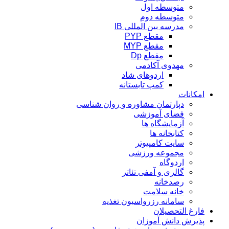
متوسطه اول
متوسطه دوم
مدرسه بین المللی IB
مقطع PYP
مقطع MYP
مقطع Dp
مهدوی آکادمی
اردوهای شاد
کمپ تابستانه
امکانات
دپارتمان مشاوره و روان شناسی
فضای آموزشی
آزمایشگاه ها
کتابخانه ها
سایت کامپیوتر
مجموعه ورزشی
اردوگاه
گالری و آمفی تئاتر
رصدخانه
خانه سلامت
سامانه رزرواسیون تغذیه
فارغ التحصیلان
پذیرش دانش آموزان