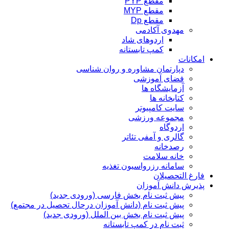
مقطع PYP
مقطع MYP
مقطع Dp
مهدوی آکادمی
اردوهای شاد
کمپ تابستانه
امکانات
دپارتمان مشاوره و روان شناسی
فضای آموزشی
آزمایشگاه ها
کتابخانه ها
سایت کامپیوتر
مجموعه ورزشی
اردوگاه
گالری و آمفی تئاتر
رصدخانه
خانه سلامت
سامانه رزرواسیون تغذیه
فارغ التحصیلان
پذیرش دانش آموزان
پیش ثبت نام بخش فارسی (ورودی جدید)
پیش ثبت نام (دانش آموزان درحال تحصیل در مجتمع)
پیش ثبت نام بخش بین الملل (ورودی جدید)
ثبت نام در کمپ تابستانه