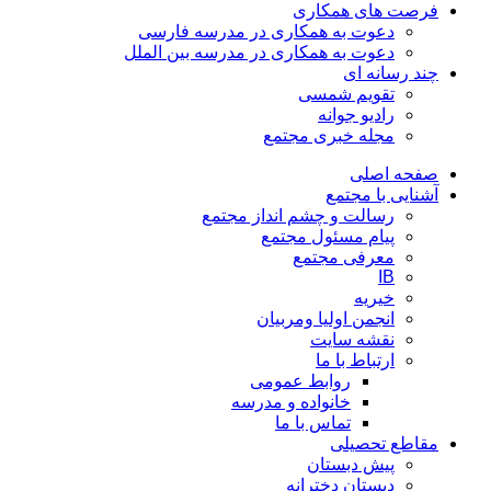
فرصت های همکاری
دعوت به همکاری در مدرسه فارسی
دعوت به همکاری در مدرسه بین الملل
چند رسانه ای
تقویم شمسی
رادیو جوانه
مجله خبری مجتمع
صفحه اصلی
آشنایی با مجتمع
رسالت و چشم انداز مجتمع
پیام مسئول مجتمع
معرفی مجتمع
IB
خیریه
انجمن اولیا ومربیان
نقشه سایت
ارتباط با ما
روابط عمومی
خانواده و مدرسه
تماس با ما
مقاطع تحصیلی
پیش دبستان
دبستان دخترانه