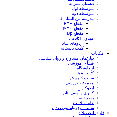
دبستان پسرانه
متوسطه اول
متوسطه دوم
مدرسه بین المللی IB
مقطع PYP
مقطع MYP
مقطع Dp
مهدوی آکادمی
اردوهای شاد
کمپ تابستانه
امکانات
دپارتمان مشاوره و روان شناسی
فضای آموزشی
آزمایشگاه ها
کتابخانه ها
سایت کامپیوتر
مجموعه ورزشی
اردوگاه
گالری و آمفی تئاتر
رصدخانه
خانه سلامت
سامانه رزرواسیون تغذیه
فارغ التحصیلان