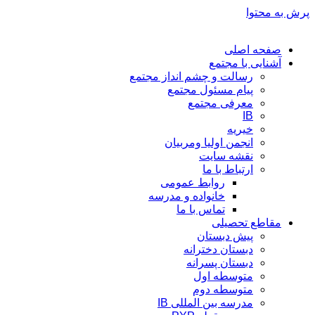
پرش به محتوا
صفحه اصلی
آشنایی با مجتمع
رسالت و چشم انداز مجتمع
پیام مسئول مجتمع
معرفی مجتمع
IB
خیریه
انجمن اولیا ومربیان
نقشه سایت
ارتباط با ما
روابط عمومی
خانواده و مدرسه
تماس با ما
مقاطع تحصیلی
پیش دبستان
دبستان دخترانه
دبستان پسرانه
متوسطه اول
متوسطه دوم
مدرسه بین المللی IB