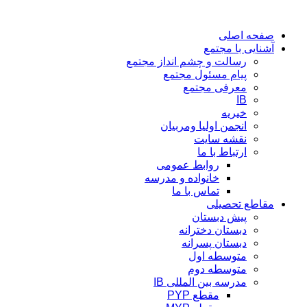
پرش
به
صفحه اصلی
محتوا
آشنایی با مجتمع
رسالت و چشم انداز مجتمع
پیام مسئول مجتمع
معرفی مجتمع
IB
خیریه
انجمن اولیا ومربیان
نقشه سایت
ارتباط با ما
روابط عمومی
خانواده و مدرسه
تماس با ما
مقاطع تحصیلی
پیش دبستان
دبستان دخترانه
دبستان پسرانه
متوسطه اول
متوسطه دوم
مدرسه بین المللی IB
مقطع PYP