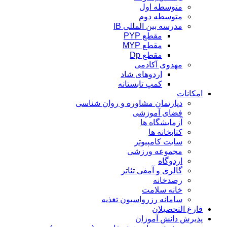
متوسطه اول
متوسطه دوم
مدرسه بین المللی IB
مقطع PYP
مقطع MYP
مقطع Dp
مهدوی آکادمی
اردوهای شاد
کمپ تابستانه
امکانات
دپارتمان مشاوره و روان شناسی
فضای آموزشی
آزمایشگاه ها
کتابخانه ها
سایت کامپیوتر
مجموعه ورزشی
اردوگاه
گالری و آمفی تئاتر
رصدخانه
خانه سلامت
سامانه رزرواسیون تغذیه
فارغ التحصیلان
پذیرش دانش آموزان