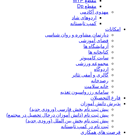
مقطع MYP
مقطع Dp
مهدوی آکادمی
اردوهای شاد
کمپ تابستانه
امکانات
دپارتمان مشاوره و روان شناسی
فضای آموزشی
آزمایشگاه ها
کتابخانه ها
سایت کامپیوتر
مجموعه ورزشی
اردوگاه
گالری و آمفی تئاتر
رصدخانه
خانه سلامت
سامانه رزرواسیون تغذیه
فارغ التحصیلان
پذیرش دانش آموزان
پیش ثبت نام بخش فارسی (ورودی جدید)
پیش ثبت نام (دانش آموزان درحال تحصیل در مجتمع)
پیش ثبت نام بخش بین الملل (ورودی جدید)
ثبت نام در کمپ تابستانه
فرصت های همکاری