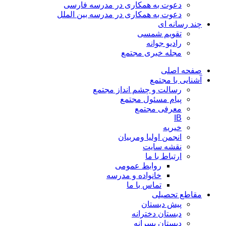
دعوت به همکاری در مدرسه فارسی
دعوت به همکاری در مدرسه بین الملل
چند رسانه ای
تقویم شمسی
رادیو جوانه
مجله خبری مجتمع
صفحه اصلی
آشنایی با مجتمع
رسالت و چشم انداز مجتمع
پیام مسئول مجتمع
معرفی مجتمع
IB
خیریه
انجمن اولیا ومربیان
نقشه سایت
ارتباط با ما
روابط عمومی
خانواده و مدرسه
تماس با ما
مقاطع تحصیلی
پیش دبستان
دبستان دخترانه
دبستان پسرانه