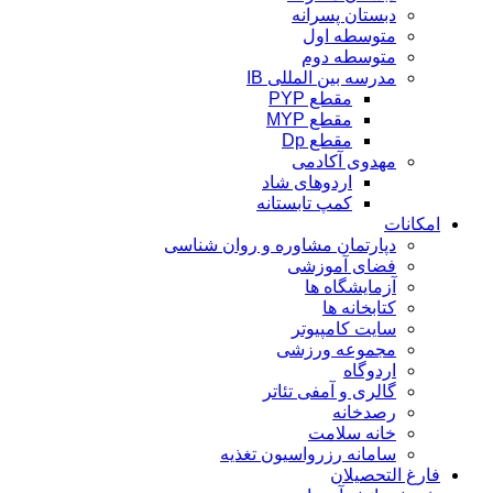
دبستان پسرانه
متوسطه اول
متوسطه دوم
مدرسه بین المللی IB
مقطع PYP
مقطع MYP
مقطع Dp
مهدوی آکادمی
اردوهای شاد
کمپ تابستانه
امکانات
دپارتمان مشاوره و روان شناسی
فضای آموزشی
آزمایشگاه ها
کتابخانه ها
سایت کامپیوتر
مجموعه ورزشی
اردوگاه
گالری و آمفی تئاتر
رصدخانه
خانه سلامت
سامانه رزرواسیون تغذیه
فارغ التحصیلان