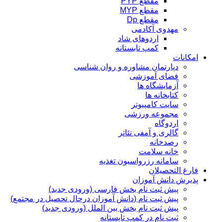
مقطع PYP
مقطع MYP
مقطع Dp
مهدوی آکادمی
اردوهای شاد
کمپ تابستانه
امکانات
دپارتمان مشاوره و روان شناسی
فضای آموزشی
آزمایشگاه ها
کتابخانه ها
سایت کامپیوتر
مجموعه ورزشی
اردوگاه
گالری و آمفی تئاتر
رصدخانه
خانه سلامت
سامانه رزرواسیون تغذیه
فارغ التحصیلان
پذیرش دانش آموزان
پیش ثبت نام بخش فارسی (ورودی جدید)
پیش ثبت نام (دانش آموزان درحال تحصیل در مجتمع)
پیش ثبت نام بخش بین الملل (ورودی جدید)
ثبت نام در کمپ تابستانه