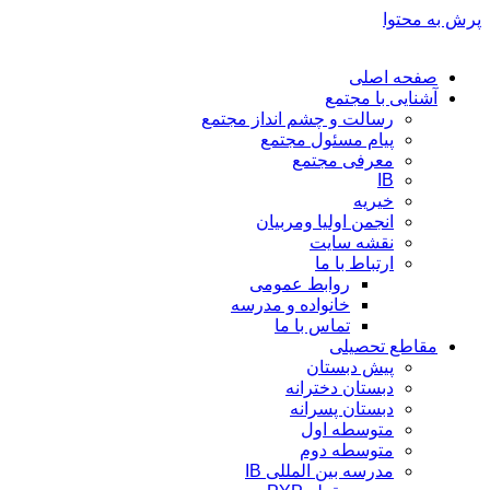
پرش به محتوا
صفحه اصلی
آشنایی با مجتمع
رسالت و چشم انداز مجتمع
پیام مسئول مجتمع
معرفی مجتمع
IB
خیریه
انجمن اولیا ومربیان
نقشه سایت
ارتباط با ما
روابط عمومی
خانواده و مدرسه
تماس با ما
مقاطع تحصیلی
پیش دبستان
دبستان دخترانه
دبستان پسرانه
متوسطه اول
متوسطه دوم
مدرسه بین المللی IB