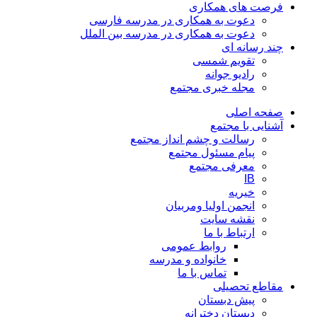
فرصت های همکاری
دعوت به همکاری در مدرسه فارسی
دعوت به همکاری در مدرسه بین الملل
چند رسانه ای
تقویم شمسی
رادیو جوانه
مجله خبری مجتمع
صفحه اصلی
آشنایی با مجتمع
رسالت و چشم انداز مجتمع
پیام مسئول مجتمع
معرفی مجتمع
IB
خیریه
انجمن اولیا ومربیان
نقشه سایت
ارتباط با ما
روابط عمومی
خانواده و مدرسه
تماس با ما
مقاطع تحصیلی
پیش دبستان
دبستان دخترانه