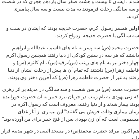
شدند ، ایشان تا بیست و هشت صفر سال یازدهم هجری که در شصت
و سه سالگی رحلت فرمودند به مدت بیست و سه سال پیامبری
کردند.
اولین همسر رسول اکرم، حضرت خدیجه بودند که ایشان در بست و
سه سالگی با حضرت خدیجه ازدواج کردند.
حضرت محمد (ص) سه پسر به نام های قاسم ، عبدالله و ابراهیم
داشتند که هر سه در سنین کودکی از دنیا رفتند همچنین رسول اکرم
چهار دختر نیز به نام های زینب (س)،رقیه(س) ، ام کلثوم (س) و
فاطمه زهرا (س) داشتند که تمام آن ها پیش از رحلت ایشان از دنیا
رفتند به غیر از حضرت فاطمه زهرا (ص) که آخرین دختر وی بودند.
حضرت محمد (ص) در سن شصت و سه سالگی در مدینه بر اثر زهری
که زنی یهودی به نام زینب در جریان نبرد خبیر به آن حضرت خورانیده
بودند بیمار شدند و از دنیا رفتند، معروف است که رسول اکرم در
زمان بیماری وفات خویش می گفتند:” این بیماری از آثار غذای
مسمومی است که آن زن یهودی پس از فتح خیبر برای من آورده بود.”
هم اکنون مرقد حضرت محمد(ص) در مسجد النبی در شهر مدینه قرار
دارد.