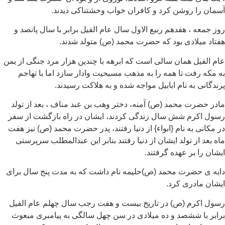
آسمان را روشن کرد و کافران خواب وحشتناکی دیدند.
روز جمعه ، هفدهم ربیع الاول سال عام الفیل برابر با سال پانصد و
هفتاد میلادی بود که حضرت محمد (ص) متولد شدند.
عام الفیل همان سالی است که ابرهه با چندین هزار مرد جنگی از یمن
به مکه رفت تا همه را به مذهب مسیحیت وادار سازد اما با تهاجم
پرندگانی به نام ابابیل مواجه شده و به هلاکت رسیدند.
مادر حضرت محمد (ص) آمنه، دختر وهب بن عبد مناف ، بعد از تولد
رسول اکرم شش سال زندگی کردند، ایشان در راه بازگشت از سفر
در مکانی به نام {ابواء} از دنیا رفتند، پدر حضرت محمد (ص) نیز هفت
ماه بعد از تولد ایشان از دنیا رفتند بنابر این عبدالمطلب سرپرستی
ایشان را بر عهده گرفتند.
دایه ی حضرت محمد (ص)حلیمه نام داشت که به مدت پنج سال برای
ایشان مادری کرد.
رسول اکرم (ص) در تاریخ بیست و هفت رجب سال چهلم عام الفیل
برابر با ششصد و ده میلادی در سن چهل سالگی به پیامبری مبعوث