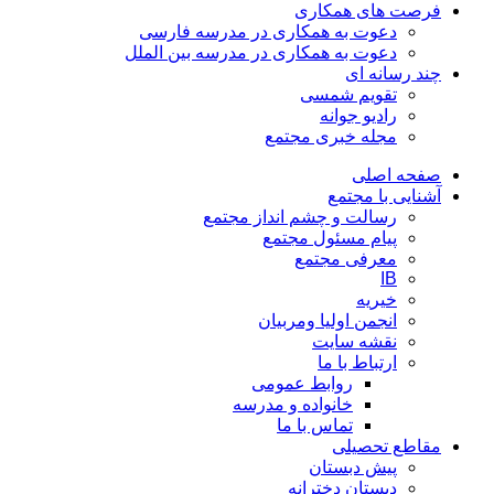
فرصت های همکاری
دعوت به همکاری در مدرسه فارسی
دعوت به همکاری در مدرسه بین الملل
چند رسانه ای
تقویم شمسی
رادیو جوانه
مجله خبری مجتمع
صفحه اصلی
آشنایی با مجتمع
رسالت و چشم انداز مجتمع
پیام مسئول مجتمع
معرفی مجتمع
IB
خیریه
انجمن اولیا ومربیان
نقشه سایت
ارتباط با ما
روابط عمومی
خانواده و مدرسه
تماس با ما
مقاطع تحصیلی
پیش دبستان
دبستان دخترانه