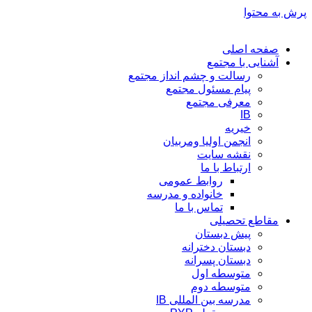
پرش به محتوا
صفحه اصلی
آشنایی با مجتمع
رسالت و چشم انداز مجتمع
پیام مسئول مجتمع
معرفی مجتمع
IB
خیریه
انجمن اولیا ومربیان
نقشه سایت
ارتباط با ما
روابط عمومی
خانواده و مدرسه
تماس با ما
مقاطع تحصیلی
پیش دبستان
دبستان دخترانه
دبستان پسرانه
متوسطه اول
متوسطه دوم
مدرسه بین المللی IB