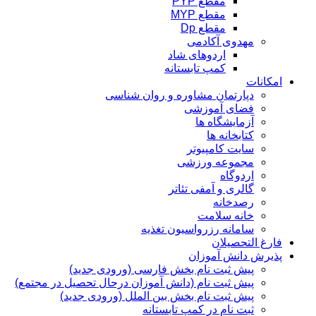
مقطع PYP
مقطع MYP
مقطع Dp
مهدوی آکادمی
اردوهای شاد
کمپ تابستانه
امکانات
دپارتمان مشاوره و روان شناسی
فضای آموزشی
آزمایشگاه ها
کتابخانه ها
سایت کامپیوتر
مجموعه ورزشی
اردوگاه
گالری و آمفی تئاتر
رصدخانه
خانه سلامت
سامانه رزرواسیون تغذیه
فارغ التحصیلان
پذیرش دانش آموزان
پیش ثبت نام بخش فارسی (ورودی جدید)
پیش ثبت نام (دانش آموزان درحال تحصیل در مجتمع)
پیش ثبت نام بخش بین الملل (ورودی جدید)
ثبت نام در کمپ تابستانه