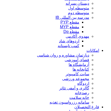
دبستان پسرانه
متوسطه اول
متوسطه دوم
مدرسه بین المللی IB
مقطع PYP
مقطع MYP
مقطع Dp
مهدوی آکادمی
اردوهای شاد
کمپ تابستانه
امکانات
دپارتمان مشاوره و روان شناسی
فضای آموزشی
آزمایشگاه ها
کتابخانه ها
سایت کامپیوتر
مجموعه ورزشی
اردوگاه
گالری و آمفی تئاتر
رصدخانه
خانه سلامت
سامانه رزرواسیون تغذیه
فارغ التحصیلان