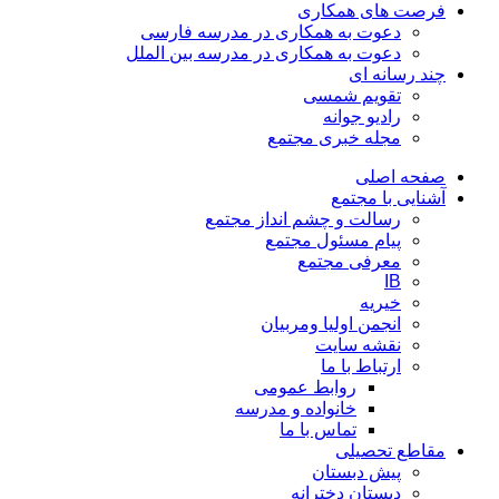
فرصت های همکاری
دعوت به همکاری در مدرسه فارسی
دعوت به همکاری در مدرسه بین الملل
چند رسانه ای
تقویم شمسی
رادیو جوانه
مجله خبری مجتمع
صفحه اصلی
آشنایی با مجتمع
رسالت و چشم انداز مجتمع
پیام مسئول مجتمع
معرفی مجتمع
IB
خیریه
انجمن اولیا ومربیان
نقشه سایت
ارتباط با ما
روابط عمومی
خانواده و مدرسه
تماس با ما
مقاطع تحصیلی
پیش دبستان
دبستان دخترانه