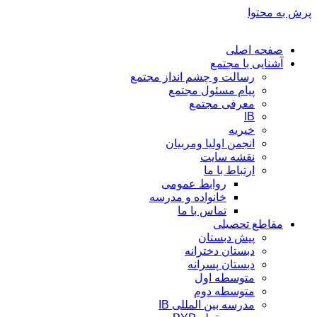
پرش به محتوا
صفحه اصلی
آشنایی با مجتمع
رسالت و چشم انداز مجتمع
پیام مسئول مجتمع
معرفی مجتمع
IB
خیریه
انجمن اولیا ومربیان
نقشه سایت
ارتباط با ما
روابط عمومی
خانواده و مدرسه
تماس با ما
مقاطع تحصیلی
پیش دبستان
دبستان دخترانه
دبستان پسرانه
متوسطه اول
متوسطه دوم
مدرسه بین المللی IB