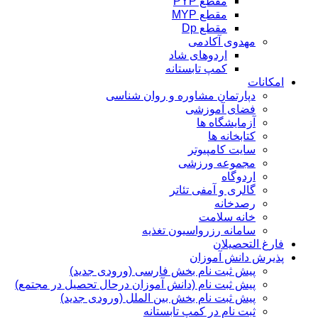
مقطع PYP
مقطع MYP
مقطع Dp
مهدوی آکادمی
اردوهای شاد
کمپ تابستانه
امکانات
دپارتمان مشاوره و روان شناسی
فضای آموزشی
آزمایشگاه ها
کتابخانه ها
سایت کامپیوتر
مجموعه ورزشی
اردوگاه
گالری و آمفی تئاتر
رصدخانه
خانه سلامت
سامانه رزرواسیون تغذیه
فارغ التحصیلان
پذیرش دانش آموزان
پیش ثبت نام بخش فارسی (ورودی جدید)
پیش ثبت نام (دانش آموزان درحال تحصیل در مجتمع)
پیش ثبت نام بخش بین الملل (ورودی جدید)
ثبت نام در کمپ تابستانه