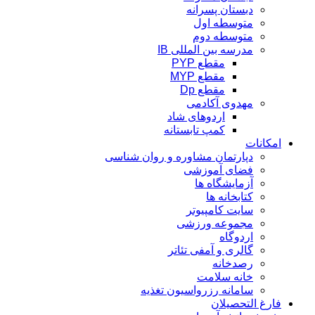
دبستان پسرانه
متوسطه اول
متوسطه دوم
مدرسه بین المللی IB
مقطع PYP
مقطع MYP
مقطع Dp
مهدوی آکادمی
اردوهای شاد
کمپ تابستانه
امکانات
دپارتمان مشاوره و روان شناسی
فضای آموزشی
آزمایشگاه ها
کتابخانه ها
سایت کامپیوتر
مجموعه ورزشی
اردوگاه
گالری و آمفی تئاتر
رصدخانه
خانه سلامت
سامانه رزرواسیون تغذیه
فارغ التحصیلان