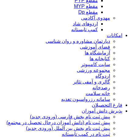
مقطع PYP
مقطع MYP
مقطع Dp
مهدوی آکادمی
اردوهای شاد
کمپ تابستانه
امکانات
دپارتمان مشاوره و روان شناسی
فضای آموزشی
آزمایشگاه ها
کتابخانه ها
سایت کامپیوتر
مجموعه ورزشی
اردوگاه
گالری و آمفی تئاتر
رصدخانه
خانه سلامت
سامانه رزرواسیون تغذیه
فارغ التحصیلان
پذیرش دانش آموزان
پیش ثبت نام بخش فارسی (ورودی جدید)
پیش ثبت نام (دانش آموزان درحال تحصیل در مجتمع)
پیش ثبت نام بخش بین الملل (ورودی جدید)
ثبت نام در کمپ تابستانه