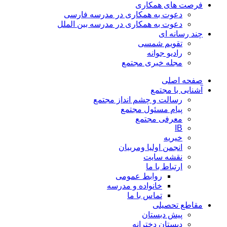
فرصت های همکاری
دعوت به همکاری در مدرسه فارسی
دعوت به همکاری در مدرسه بین الملل
چند رسانه ای
تقویم شمسی
رادیو جوانه
مجله خبری مجتمع
صفحه اصلی
آشنایی با مجتمع
رسالت و چشم انداز مجتمع
پیام مسئول مجتمع
معرفی مجتمع
IB
خیریه
انجمن اولیا ومربیان
نقشه سایت
ارتباط با ما
روابط عمومی
خانواده و مدرسه
تماس با ما
مقاطع تحصیلی
پیش دبستان
دبستان دخترانه