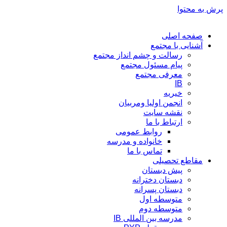
پرش به محتوا
صفحه اصلی
آشنایی با مجتمع
رسالت و چشم انداز مجتمع
پیام مسئول مجتمع
معرفی مجتمع
IB
خیریه
انجمن اولیا ومربیان
نقشه سایت
ارتباط با ما
روابط عمومی
خانواده و مدرسه
تماس با ما
مقاطع تحصیلی
پیش دبستان
دبستان دخترانه
دبستان پسرانه
متوسطه اول
متوسطه دوم
مدرسه بین المللی IB