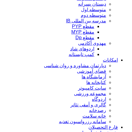
دبستان پسرانه
متوسطه اول
متوسطه دوم
مدرسه بین المللی IB
مقطع PYP
مقطع MYP
مقطع Dp
مهدوی آکادمی
اردوهای شاد
کمپ تابستانه
امکانات
دپارتمان مشاوره و روان شناسی
فضای آموزشی
آزمایشگاه ها
کتابخانه ها
سایت کامپیوتر
مجموعه ورزشی
اردوگاه
گالری و آمفی تئاتر
رصدخانه
خانه سلامت
سامانه رزرواسیون تغذیه
فارغ التحصیلان