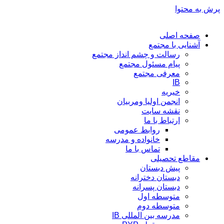
پرش به محتوا
صفحه اصلی
آشنایی با مجتمع
رسالت و چشم انداز مجتمع
پیام مسئول مجتمع
معرفی مجتمع
IB
خیریه
انجمن اولیا ومربیان
نقشه سایت
ارتباط با ما
روابط عمومی
خانواده و مدرسه
تماس با ما
مقاطع تحصیلی
پیش دبستان
دبستان دخترانه
دبستان پسرانه
متوسطه اول
متوسطه دوم
مدرسه بین المللی IB