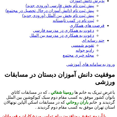
پذیرش دانش آموزان
پیش ثبت نام بخش فارسی (ورودی جدید)
پیش ثبت نام (دانش آموزان درحال تحصیل در مجتمع)
پیش ثبت نام بخش بین الملل (ورودی جدید)
ثبت نام در کمپ تابستانه
فرصت های همکاری
دعوت به همکاری در مدرسه فارسی
دعوت به همکاری در مدرسه بین الملل
چند رسانه ای
تقویم شمسی
رادیو جوانه
مجله خبری مجتمع
ورود به سامانه های آموزشی
موفقیت دانش آموزان دبستان در مسابقات
ورزشی
باعرض تبريک به خانم ها
رومينا شفائي
، که در مسابقات کاتاي
بانوان کشور موفق به کسب مقام دوم سبک کيوکوشين بين الملل
گرديدند و خانم
باران روحاني
که در مسابقات اسکي آلپاين نونهالان
استان تهران موفق به کسب مقام دوم گرديدند .
با آرزوي توفيق روزافزون براي تمامي ورزشکاران و قهرمانان