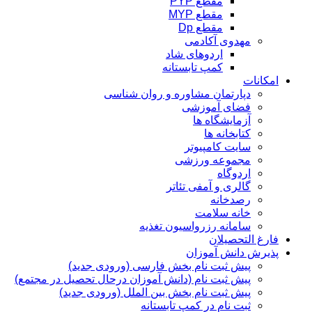
مقطع PYP
مقطع MYP
مقطع Dp
مهدوی آکادمی
اردوهای شاد
کمپ تابستانه
امکانات
دپارتمان مشاوره و روان شناسی
فضای آموزشی
آزمایشگاه ها
کتابخانه ها
سایت کامپیوتر
مجموعه ورزشی
اردوگاه
گالری و آمفی تئاتر
رصدخانه
خانه سلامت
سامانه رزرواسیون تغذیه
فارغ التحصیلان
پذیرش دانش آموزان
پیش ثبت نام بخش فارسی (ورودی جدید)
پیش ثبت نام (دانش آموزان درحال تحصیل در مجتمع)
پیش ثبت نام بخش بین الملل (ورودی جدید)
ثبت نام در کمپ تابستانه