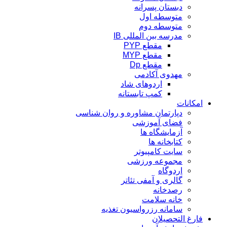
دبستان پسرانه
متوسطه اول
متوسطه دوم
مدرسه بین المللی IB
مقطع PYP
مقطع MYP
مقطع Dp
مهدوی آکادمی
اردوهای شاد
کمپ تابستانه
امکانات
دپارتمان مشاوره و روان شناسی
فضای آموزشی
آزمایشگاه ها
کتابخانه ها
سایت کامپیوتر
مجموعه ورزشی
اردوگاه
گالری و آمفی تئاتر
رصدخانه
خانه سلامت
سامانه رزرواسیون تغذیه
فارغ التحصیلان