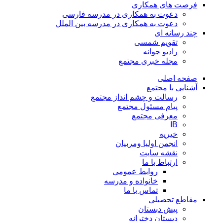
فرصت های همکاری
دعوت به همکاری در مدرسه فارسی
دعوت به همکاری در مدرسه بین الملل
چند رسانه ای
تقویم شمسی
رادیو جوانه
مجله خبری مجتمع
صفحه اصلی
آشنایی با مجتمع
رسالت و چشم انداز مجتمع
پیام مسئول مجتمع
معرفی مجتمع
IB
خیریه
انجمن اولیا ومربیان
نقشه سایت
ارتباط با ما
روابط عمومی
خانواده و مدرسه
تماس با ما
مقاطع تحصیلی
پیش دبستان
دبستان دخترانه